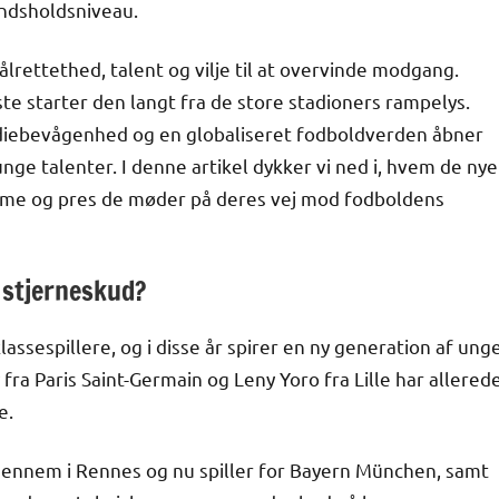
andsholdsniveau.
rettethed, talent og vilje til at overvinde modgang.
este starter den langt fra de store stadioners rampelys.
iebevågenhed og en globaliseret fodboldverden åbner
nge talenter. I denne artikel dykker vi ned i, hvem de nye
ømme og pres de møder på deres vej mod fodboldens
 stjerneskud?
lassespillere, og i disse år spirer en ny generation af ung
a Paris Saint-Germain og Leny Yoro fra Lille har allered
e.
igennem i Rennes og nu spiller for Bayern München, samt