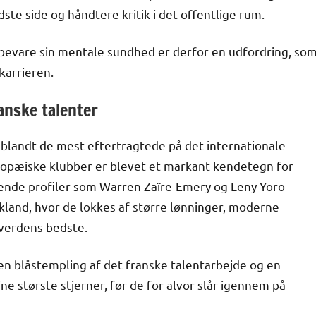
ste side og håndtere kritik i det offentlige rum.
bevare sin mentale sundhed er derfor en udfordring, so
karrieren.
anske talenter
 blandt de mest eftertragtede på det internationale
uropæiske klubber er blevet et markant kendetegn for
vende profiler som Warren Zaïre-Emery og Leny Yoro
kland, hvor de lokkes af større lønninger, moderne
 verdens bedste.
 en blåstempling af det franske talentarbejde og en
sine største stjerner, før de for alvor slår igennem på