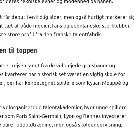
 for deres tekniske evner og modenhed på banen.
t får debut i en tidlig alder, men også hurtigt markerer si
t tæt af både medier, fans og udenlandske storklubber,
e store profil fra den franske talentfabrik.
en til toppen
arter rejsen langt fra de velplejede græsbaner og
 kvarterer har historisk set været en vigtig skole for
ber, der har kendetegnet spillere som Kylian Mbappé og
de velorganiserede talentakademier, hvor unge spillere
bber som Paris Saint-Germain, Lyon og Rennes investerer
ke bare fodboldtræning, men også skoleundervisning,