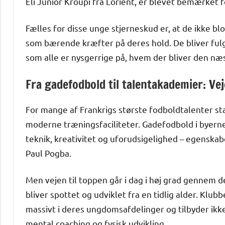
Eli Junior Kroupi fra Lorient, er blevet bemærket
Fælles for disse unge stjerneskud er, at de ikke blo
som bærende kræfter på deres hold. De bliver fulg
som alle er nysgerrige på, hvem der bliver den næst
Fra gadefodbold til talentakademier: Vej
For mange af Frankrigs største fodboldtalenter st
moderne træningsfaciliteter. Gadefodbold i byernes
teknik, kreativitet og uforudsigelighed – egenska
Paul Pogba.
Men vejen til toppen går i dag i høj grad gennem 
bliver spottet og udviklet fra en tidlig alder. Klu
massivt i deres ungdomsafdelinger og tilbyder ik
mental coaching og fysisk udvikling.