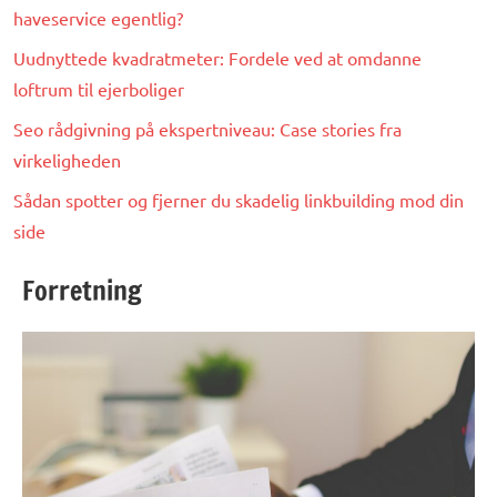
haveservice egentlig?
Uudnyttede kvadratmeter: Fordele ved at omdanne
loftrum til ejerboliger
Seo rådgivning på ekspertniveau: Case stories fra
virkeligheden
Sådan spotter og fjerner du skadelig linkbuilding mod din
side
Forretning