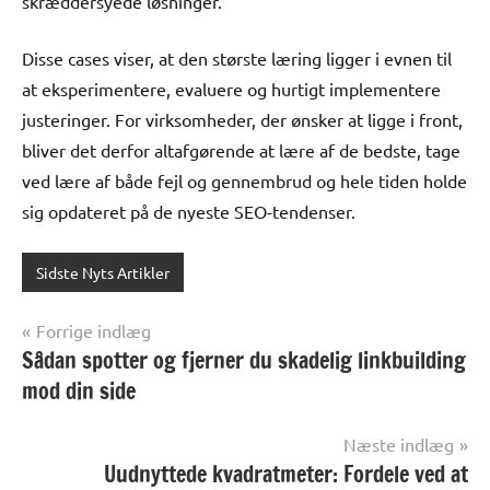
skræddersyede løsninger.
Disse cases viser, at den største læring ligger i evnen til
at eksperimentere, evaluere og hurtigt implementere
justeringer. For virksomheder, der ønsker at ligge i front,
bliver det derfor altafgørende at lære af de bedste, tage
ved lære af både fejl og gennembrud og hele tiden holde
sig opdateret på de nyeste SEO-tendenser.
Sidste Nyts Artikler
Indlægsnavigation
Forrige indlæg
Sådan spotter og fjerner du skadelig linkbuilding
mod din side
Næste indlæg
Uudnyttede kvadratmeter: Fordele ved at