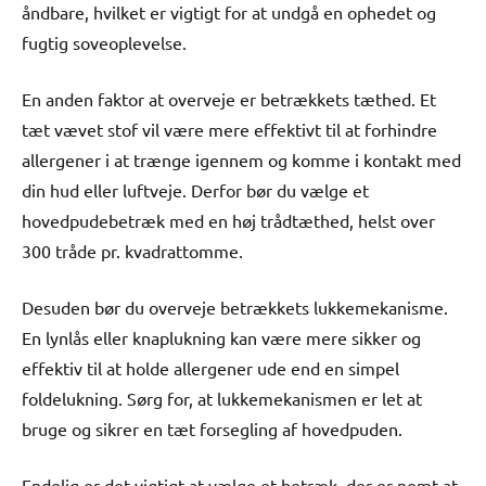
åndbare, hvilket er vigtigt for at undgå en ophedet og
fugtig soveoplevelse.
En anden faktor at overveje er betrækkets tæthed. Et
tæt vævet stof vil være mere effektivt til at forhindre
allergener i at trænge igennem og komme i kontakt med
din hud eller luftveje. Derfor bør du vælge et
hovedpudebetræk med en høj trådtæthed, helst over
300 tråde pr. kvadrattomme.
Desuden bør du overveje betrækkets lukkemekanisme.
En lynlås eller knaplukning kan være mere sikker og
effektiv til at holde allergener ude end en simpel
foldelukning. Sørg for, at lukkemekanismen er let at
bruge og sikrer en tæt forsegling af hovedpuden.
Endelig er det vigtigt at vælge et betræk, der er nemt at