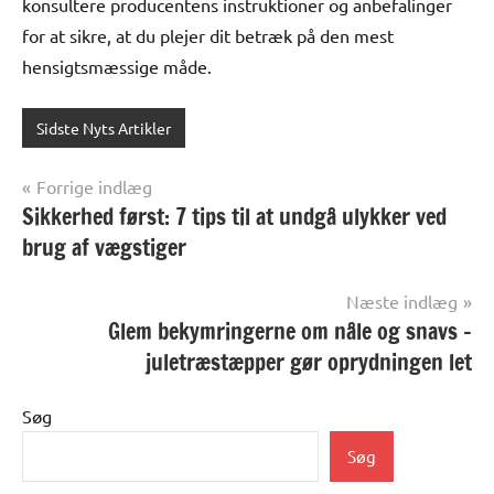
konsultere producentens instruktioner og anbefalinger
for at sikre, at du plejer dit betræk på den mest
hensigtsmæssige måde.
Sidste Nyts Artikler
Indlægsnavigation
Forrige indlæg
Sikkerhed først: 7 tips til at undgå ulykker ved
brug af vægstiger
Næste indlæg
Glem bekymringerne om nåle og snavs –
juletræstæpper gør oprydningen let
Søg
Søg