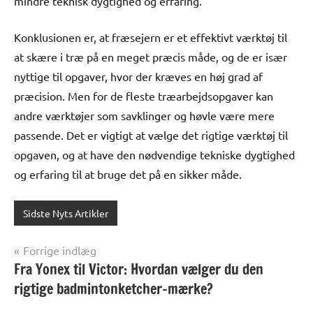
mindre teknisk dygtighed og erfaring.
Konklusionen er, at fræsejern er et effektivt værktøj til
at skære i træ på en meget præcis måde, og de er især
nyttige til opgaver, hvor der kræves en høj grad af
præcision. Men for de fleste træarbejdsopgaver kan
andre værktøjer som savklinger og høvle være mere
passende. Det er vigtigt at vælge det rigtige værktøj til
opgaven, og at have den nødvendige tekniske dygtighed
og erfaring til at bruge det på en sikker måde.
Sidste Nyts Artikler
Indlægsnavigation
Forrige indlæg
Fra Yonex til Victor: Hvordan vælger du den
rigtige badmintonketcher-mærke?