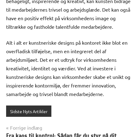
behageligt, inspirerende og kreativt, kan kunsten bidrage
til medarbejdernes trivsel og arbejdsglæde. Det kan også
have en positiv effekt på virksomhedens image og
tiltrække og fastholde talentfulde medarbejdere.
Alt i alt er kunstneriske designs på kontoret ikke blot en
overfladisk tilføjelse, men en integreret del af
arbejdsmiljøet. Det er et udtryk for virksomhedens
kreativitet, identitet og værdier. Ved at investere i
kunstneriske designs kan virksomheder skabe et unikt og
inspirerende kontormiljø, der fremmer innovation,
samarbejde og trivsel blandt medarbejderne.
Sidste Nyts Artikler
Indlægsnavigation
Forrige indlæg
Fra kaos til kontrol: Sådan får du styr på dit