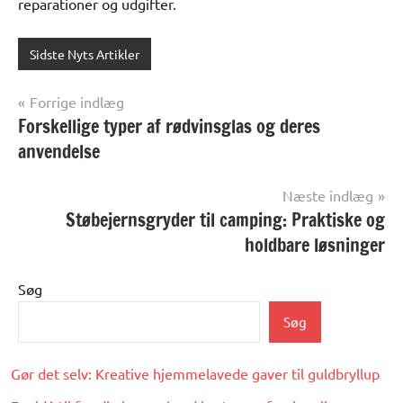
reparationer og udgifter.
Sidste Nyts Artikler
Indlægsnavigation
Forrige indlæg
Forskellige typer af rødvinsglas og deres
anvendelse
Næste indlæg
Støbejernsgryder til camping: Praktiske og
holdbare løsninger
Søg
Søg
Gør det selv: Kreative hjemmelavede gaver til guldbryllup