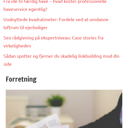
Fra idé til færdig have – hvad koster professionelle
haveservice egentlig?
Uudnyttede kvadratmeter: Fordele ved at omdanne
loftrum til ejerboliger
Seo rådgivning på ekspertniveau: Case stories fra
virkeligheden
Sådan spotter og fjerner du skadelig linkbuilding mod din
side
Forretning