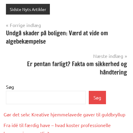
Sidste Nyts Artikler
Indlægsnavigation
Forrige indlæg
Undgå skader på boligen: Værd at vide om
algebekæmpelse
Næste indlæg
Er pentan farligt? Fakta om sikkerhed og
håndtering
Søg
Søg
Gør det selv: Kreative hjemmelavede gaver til guldbryllup
Fra idé til færdig have – hvad koster professionelle