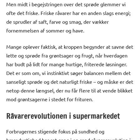
Men midt i begejstringen over det sprøde glemmer vi
ofte det friske. Friske råvarer har en anden slags energi;
de sprudler af saft, farve og smag, der vækker
fornemmelsen af sommer og have.
Mange oplever faktisk, at kroppen begynder at savne det
lette og sprøde fra grøntsager og frugt, når hverdagen
har budt på lidt for mange hurtige, friterede løsninger.
Det er som om, vi instinktivt søger balancen mellem det
sanseligt sprøde og det naturligt friske – og måske er det
netop denne længsel, der nu får flere til at vende blikket
mod grøntsagerne i stedet for frituren.
Råvarerevolutionen i supermarkedet
Forbrugernes stigende fokus på sundhed og
bæredygtighed har sat gang i en sand råvarerevolution i