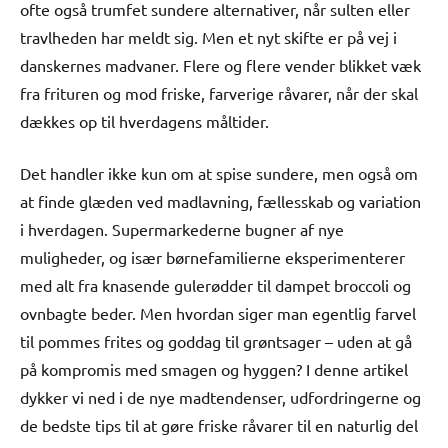
ofte også trumfet sundere alternativer, når sulten eller
travlheden har meldt sig. Men et nyt skifte er på vej i
danskernes madvaner. Flere og flere vender blikket væk
fra frituren og mod friske, farverige råvarer, når der skal
dækkes op til hverdagens måltider.
Det handler ikke kun om at spise sundere, men også om
at finde glæden ved madlavning, fællesskab og variation
i hverdagen. Supermarkederne bugner af nye
muligheder, og især børnefamilierne eksperimenterer
med alt fra knasende gulerødder til dampet broccoli og
ovnbagte beder. Men hvordan siger man egentlig farvel
til pommes frites og goddag til grøntsager – uden at gå
på kompromis med smagen og hyggen? I denne artikel
dykker vi ned i de nye madtendenser, udfordringerne og
de bedste tips til at gøre friske råvarer til en naturlig del