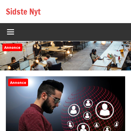
Videre
Sidste Nyt
til
indhold
Annonce
Annonce