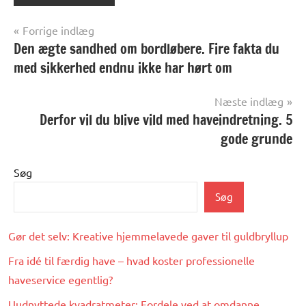
Indlægsnavigation
Forrige indlæg
Den ægte sandhed om bordløbere. Fire fakta du
med sikkerhed endnu ikke har hørt om
Næste indlæg
Derfor vil du blive vild med haveindretning. 5
gode grunde
Søg
Søg
Gør det selv: Kreative hjemmelavede gaver til guldbryllup
Fra idé til færdig have – hvad koster professionelle
haveservice egentlig?
Uudnyttede kvadratmeter: Fordele ved at omdanne