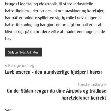
bruges i legetøj og elektronik, til store industrielle
batteriholdere, der bruges i store maskiner og køretøjer,
har batteriholdere spillet en vigtig rolle i udviklingen af
batteriteknologi og har gjort det muligt for batterier at
blive brugt på en bredere vifte af måder end nogensinde
før.
Sidste Nyts Artikler
Indlægsnavigation
Forrige indlæg
Løvblæseren – den uundværlige hjælper i haven
Næste indlæg
Guide: Sådan rengør du dine Airpods og trådløse
høretelefoner korrekt
Søg